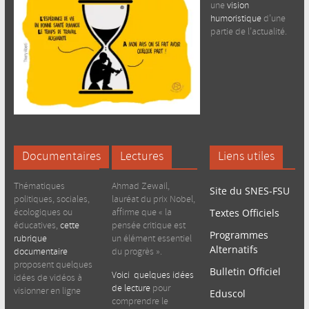
une
vision
humoristique
d’une
partie de l’actualité.
Documentaires
Lectures
Liens utiles
Thématiques
Ahmad Zewail,
Site du SNES-FSU
politiques, sociales,
lauréat du prix Nobel,
écologiques ou
affirme que « la
Textes Officiels
éducatives,
cette
pensée critique est
Programmes
rubrique
un élément essentiel
Alternatifs
documentaire
du progrès ».
proposent quelques
Bulletin Officiel
Voici quelques idées
idées de vidéos à
de lecture
pour
visionner en ligne
Eduscol
comprendre le