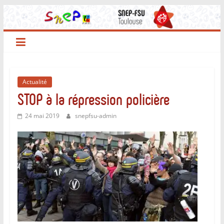
Passer
au
contenu
Actualité
STOP à la répression policière
24 mai 2019
snepfsu-admin