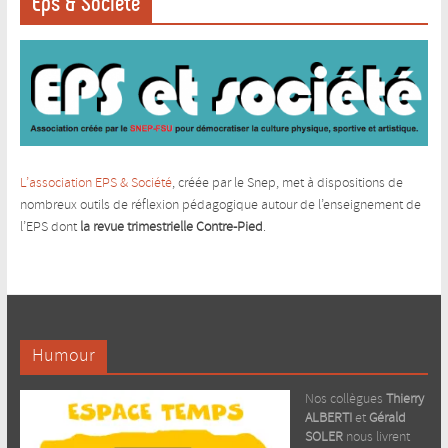
Eps & Société
L’association EPS & Société
, créée par le Snep, met à dispositions de
nombreux outils de réflexion pédagogique autour de l’enseignement de
l’EPS dont
la revue trimestrielle Contre-Pied
.
Humour
Nos collègues
Thierry
ALBERTI
et
Gérald
SOLER
nous livrent