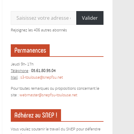
Saisissez votre adresse e-mail…
Valider
Rejoignez les 406 autres abonnés
Permanences
Jeudi 9h- 17h
Téléphone
:
05.61.80.95.04
Mail
:
s3-toulouse@snepfsu.net
Pour toutes remarques ou propositions concernant le
site :
webmaster@snepfsu-toulouse.ne
t
Adhérez au SNEP !
Vous voulez soutenir le travail du SNEP pour défendre