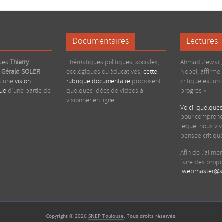
Documentaires
Lectures
gues
Thierry
Thématiques politiques, sociales,
Ahmad Zewail, 
t
Gérald
SOLER
écologiques ou éducatives,
cette
Nobel, affirme
nt une
vision
rubrique documentaire
proposent
critique est un
que
d’une partie de
quelques idées de vidéos à
progrès ».
visionner en ligne
Voici quelques
pour comprend
lequel nous viv
pensée critiqu
Afin de l’alime
faire des propo
:
webmaster@sn
Copyright © 2026
SNEP Toulouse
. Tous droits réservés.