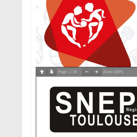
Page
1
/
16
Zoom
100%