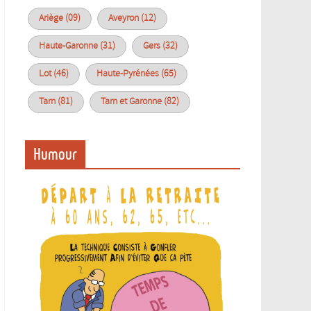
Ariège (09)
Aveyron (12)
Haute-Garonne (31)
Gers (32)
Lot (46)
Haute-Pyrénées (65)
Tarn (81)
Tarn et Garonne (82)
Humour