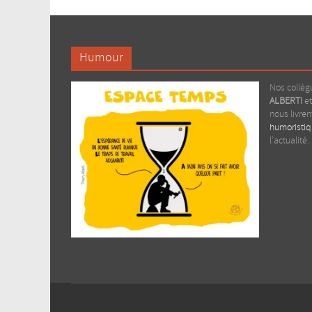
Humour
Nos collè
ALBERTI
e
nous livre
humoristi
l’actualité.