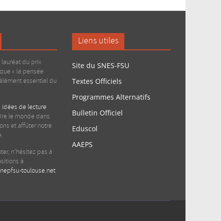
Liens utiles
lauréat du prix
Site du SNES-FSU
 que « la pensée
 élément essentiel du
Textes Officiels
Programmes Alternatifs
 idées de lecture
Bulletin Officiel
re le monde dans
ons et affûter notre
Eduscol
e.
AAEPS
nter, n’hésitez pas à
sitions à
epfsu-toulouse.net