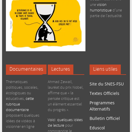
une
vision
humoristique
d’une
partie de l’actualité.
Documentaires
Lectures
Liens utiles
Thématiques
Ahmad Zewail,
Site du SNES-FSU
politiques, sociales,
lauréat du prix Nobel,
écologiques ou
affirme que « la
Textes Officiels
éducatives,
cette
pensée critique est
Programmes
rubrique
un élément essentiel
Alternatifs
documentaire
du progrès ».
proposent quelques
Bulletin Officiel
Voici quelques idées
idées de vidéos à
de lecture
pour
visionner en ligne
Eduscol
comprendre le