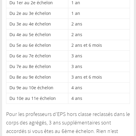
Du 1er au 2e échelon
1 an
Du 2e au 3e échelon
1 an
Du 3e au 4e échelon
2 ans
Du 4e au 5e échelon
2 ans
Du 5e au 6e échelon
2 ans et 6 mois
Du 6e au 7e échelon
3 ans
Du 7e au 8e échelon
3 ans
Du 8e au 9e échelon
3 ans et 6 mois
Du 9e au 10e échelon
4 ans
Du 10e au 11e échelon
4 ans
Pour les professeurs d’EPS hors classe reclassés dans le
corps des agrégés, 3 ans supplémentaires sont
accordés si vous êtes au 6ème échelon. Rien n’est