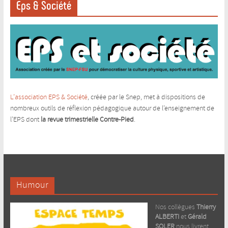
Eps & Société
L’association EPS & Société
, créée par le Snep, met à dispositions de
nombreux outils de réflexion pédagogique autour de l’enseignement de
l’EPS dont
la revue trimestrielle Contre-Pied
.
Humour
Nos collègues
Thierry
ALBERTI
et
Gérald
SOLER
nous livrent