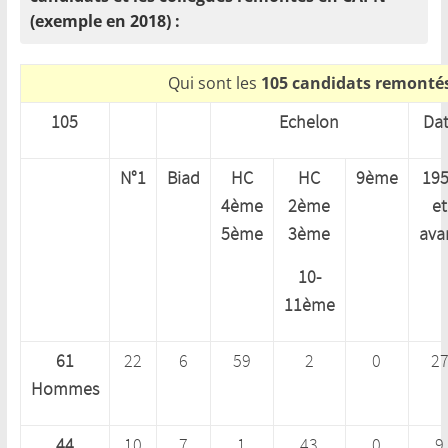
(exemple en 2018) :
Qui sont les
105 candidats remonté
105
Echelon
Dat
N°1
Biad
HC
HC
9ème
19
4
ème
2ème
et
5ème
3ème
ava
10-
11ème
61
22
6
59
2
0
2
Hommes
44
10
7
1
43
0
9