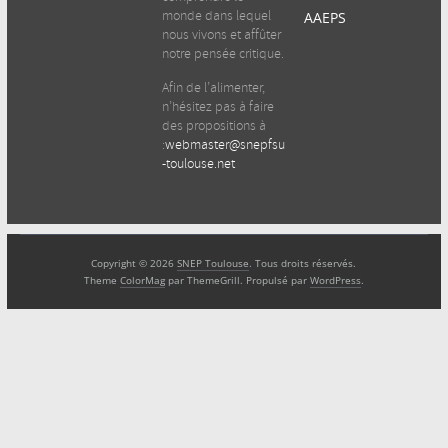
monde dans lequel
AAEPS
nous vivons et affûter
notre pensée critique.
Afin de l’alimenter,
n’hésitez pas à faire
des propositions à
:
webmaster@snepfsu
-toulouse.net
Copyright © 2026
SNEP Toulouse
. Tous droits réservés.
Theme
ColorMag
par ThemeGrill. Propulsé par
WordPress
.