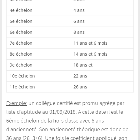
4e échelon
4 ans
5e échelon
6 ans
6e échelon
8 ans
7e échelon
11 ans et 6 mois
8e échelon
14 ans et 6 mois
9e échelon
18 ans et
10e échelon
22 ans
11e échelon
26 ans
Exemple:
un collègue certifié est promu agrégé par
liste d’aptitude au 01/09/2018. A cette date il est le
6ème échelon de la hors classe avec 6 ans
d’ancienneté. Son ancienneté théorique est donc de
36 ans (26+3+6). Une fois le coefficient appliqué, son