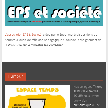
L’association EPS & Société
, créée par le Snep, met à dispositions de
nombreux outils de réflexion pédagogique autour de l’enseignement de
l’EPS dont
la revue trimestrielle Contre-Pied
.
Humour
Nos collègues
Thierry
ALBERTI
et
Gérald
SOLER
nous livrent
une
vision
humoristique
d’une