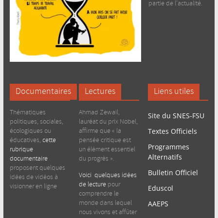
partie de l’actualité.
Documentaires
Lectures
Liens utiles
Thématiques
Ahmad Zewail,
Site du SNES-FSU
politiques, sociales,
lauréat du prix Nobel,
écologiques ou
affirme que « la
Textes Officiels
éducatives,
cette
pensée critique est
Programmes
rubrique
un élément essentiel
Alternatifs
documentaire
du progrès ».
proposent quelques
Bulletin Officiel
Voici quelques idées
idées de vidéos à
de lecture
pour
visionner en ligne
Eduscol
comprendre le
monde dans lequel
AAEPS
nous vivons et affûter