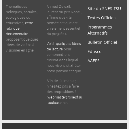
Thématiques
Ahmad Zewail,
Site du SNES-FSU
politiques, sociales,
lauréat du prix Nobel,
écologiques ou
affirme que « la
Textes Officiels
éducatives,
cette
pensée critique est
Programmes
rubrique
un élément essentiel
Alternatifs
documentaire
du progrès ».
proposent quelques
Bulletin Officiel
Voici quelques idées
idées de vidéos à
de lecture
pour
visionner en ligne
Eduscol
comprendre le
monde dans lequel
AAEPS
nous vivons et affûter
notre pensée critique.
Afin de l’alimenter,
n’hésitez pas à faire
des propositions à
:
webmaster@snepfsu
-toulouse.net