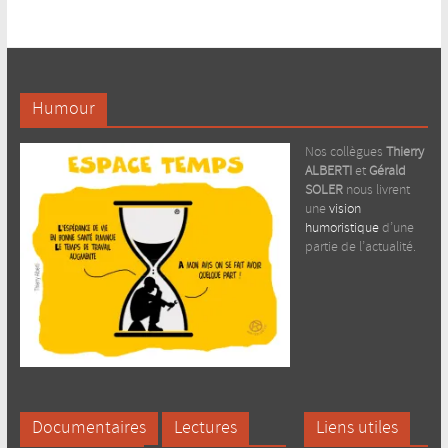
Humour
Nos collègues
Thierry
ALBERTI
et
Gérald
SOLER
nous livrent
une
vision
humoristique
d’une
partie de l’actualité.
Documentaires
Lectures
Liens utiles