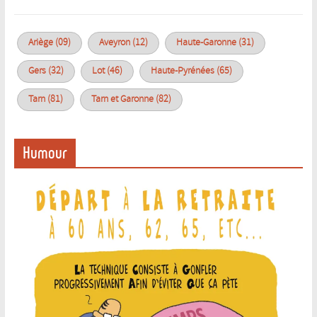
Ariège (09)
Aveyron (12)
Haute-Garonne (31)
Gers (32)
Lot (46)
Haute-Pyrénées (65)
Tarn (81)
Tarn et Garonne (82)
Humour