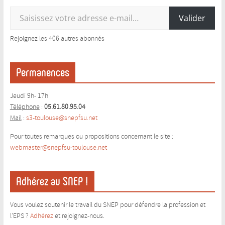
Saisissez votre adresse e-mail…
Valider
Rejoignez les 406 autres abonnés
Permanences
Jeudi 9h- 17h
Téléphone
:
05.61.80.95.04
Mail
:
s3-toulouse@snepfsu.net
Pour toutes remarques ou propositions concernant le site :
webmaster@snepfsu-toulouse.ne
t
Adhérez au SNEP !
Vous voulez soutenir le travail du SNEP pour défendre la profession et
l’EPS ?
Adhérez
et rejoignez-nous.