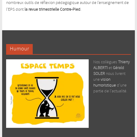
nombreux outils de réflexion pédagogique autour de l’enseignement de
l’EPS dont
la revue trimestrielle Contre-Pied
.
Humour
Nos collègues
Thierry
ALBERTI
et
Gérald
SOLER
nous livrent
une
vision
humoristique
d’une
partie de l’actualité.