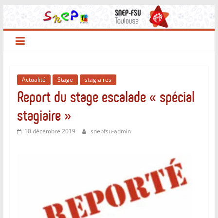
Passer
au
contenu
Actualité
Stage
stagiaires
Report du stage escalade « spécial
stagiaire »
10 décembre 2019
snepfsu-admin