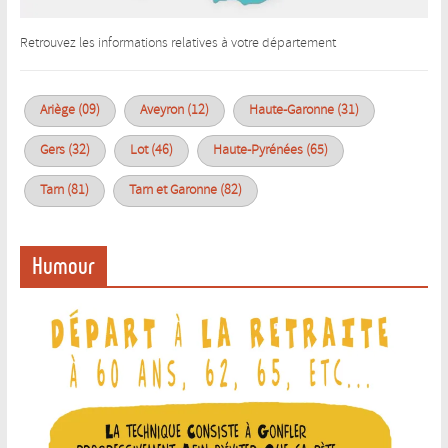
Retrouvez les informations relatives à votre département
Ariège (09)
Aveyron (12)
Haute-Garonne (31)
Gers (32)
Lot (46)
Haute-Pyrénées (65)
Tarn (81)
Tarn et Garonne (82)
Humour