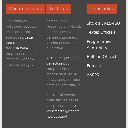
Documentaires
Lectures
Liens utiles
Thématiques
Ahmad Zewail,
Site du SNES-FSU
politiques, sociales,
lauréat du prix Nobel,
écologiques ou
affirme que « la
Textes Officiels
éducatives,
cette
pensée critique est
Programmes
rubrique
un élément essentiel
Alternatifs
documentaire
du progrès ».
proposent quelques
Bulletin Officiel
Voici quelques idées
idées de vidéos à
de lecture
pour
visionner en ligne
Eduscol
comprendre le
monde dans lequel
AAEPS
nous vivons et affûter
notre pensée critique.
Afin de l’alimenter,
n’hésitez pas à faire
des propositions à
:
webmaster@snepfsu
-toulouse.net