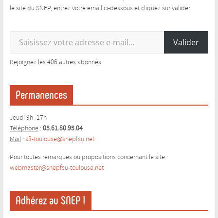
le site du SNEP, entrez votre email ci-dessous et cliquez sur valider.
Saisissez votre adresse e-mail…
Valider
Rejoignez les 406 autres abonnés
Permanences
Jeudi 9h- 17h
Téléphone
:
05.61.80.95.04
Mail
:
s3-toulouse@snepfsu.net
Pour toutes remarques ou propositions concernant le site :
webmaster@snepfsu-toulouse.ne
t
Adhérez au SNEP !