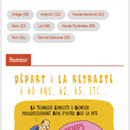
Ariège (09)
Aveyron (12)
Haute-Garonne (31)
Gers (32)
Lot (46)
Haute-Pyrénées (65)
Tarn (81)
Tarn et Garonne (82)
Humour