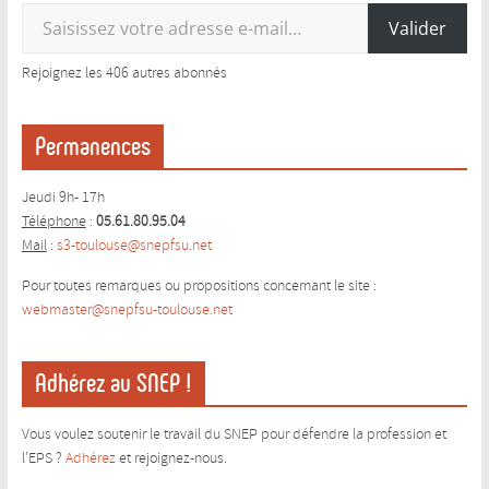
Saisissez votre adresse e-mail…
Valider
Rejoignez les 406 autres abonnés
Permanences
Jeudi 9h- 17h
Téléphone
:
05.61.80.95.04
Mail
:
s3-toulouse@snepfsu.net
Pour toutes remarques ou propositions concernant le site :
webmaster@snepfsu-toulouse.ne
t
Adhérez au SNEP !
Vous voulez soutenir le travail du SNEP pour défendre la profession et
l’EPS ?
Adhérez
et rejoignez-nous.