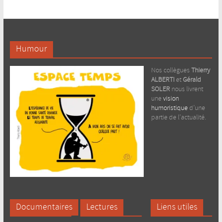
Humour
Nos collègues
Thierry
ALBERTI
et
Gérald
SOLER
nous livrent
une
vision
humoristique
d’une
partie de l’actualité.
Documentaires
Lectures
Liens utiles