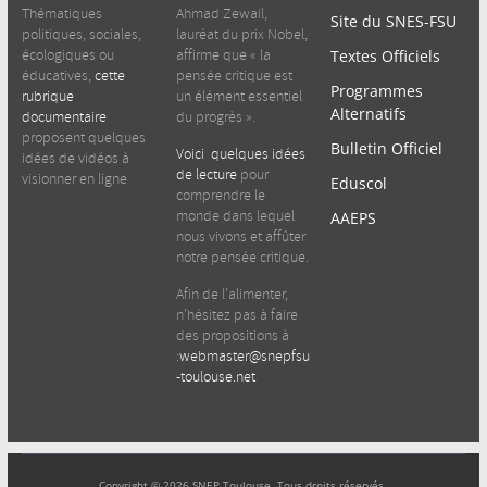
Thématiques
Ahmad Zewail,
Site du SNES-FSU
politiques, sociales,
lauréat du prix Nobel,
écologiques ou
affirme que « la
Textes Officiels
éducatives,
cette
pensée critique est
Programmes
rubrique
un élément essentiel
Alternatifs
documentaire
du progrès ».
proposent quelques
Bulletin Officiel
Voici quelques idées
idées de vidéos à
de lecture
pour
visionner en ligne
Eduscol
comprendre le
monde dans lequel
AAEPS
nous vivons et affûter
notre pensée critique.
Afin de l’alimenter,
n’hésitez pas à faire
des propositions à
:
webmaster@snepfsu
-toulouse.net
Copyright © 2026
SNEP Toulouse
. Tous droits réservés.