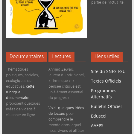
partie de l’actualité.
Documentaires
Lectures
Liens utiles
Thématiques
Ahmad Zewail,
Site du SNES-FSU
politiques, sociales,
lauréat du prix Nobel,
écologiques ou
affirme que « la
Textes Officiels
éducatives,
cette
pensée critique est
Programmes
rubrique
un élément essentiel
Alternatifs
documentaire
du progrès ».
proposent quelques
Bulletin Officiel
Voici quelques idées
idées de vidéos à
de lecture
pour
visionner en ligne
Eduscol
comprendre le
monde dans lequel
AAEPS
nous vivons et affûter