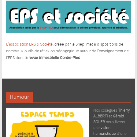
L’association EPS & Société
, créée par le Snep, met à dispositions de
nombreux outils de réflexion pédagogique autour de l’enseignement de
l’EPS dont
la revue trimestrielle Contre-Pied
.
Humour
Nos collègues
Thierry
ALBERTI
et
Gérald
SOLER
nous livrent
une
vision
humoristique
d’une