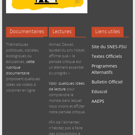
Documentaires
Lectures
Liens utiles
Thématiques
Ahmad Zewail,
Site du SNES-FSU
politiques, sociales,
lauréat du prix Nobel,
écologiques ou
affirme que « la
Textes Officiels
éducatives,
cette
pensée critique est
Programmes
rubrique
un élément essentiel
Alternatifs
documentaire
du progrès ».
proposent quelques
Bulletin Officiel
Voici quelques idées
idées de vidéos à
de lecture
pour
visionner en ligne
Eduscol
comprendre le
monde dans lequel
AAEPS
nous vivons et affûter
notre pensée critique.
Afin de l’alimenter,
n’hésitez pas à faire
des propositions à