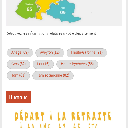
Retrouvez les informations relatives à votre département
Ariège (09)
Aveyron (12)
Haute-Garonne (31)
Gers (32)
Lot (46)
Haute-Pyrénées (65)
Tarn (81)
Tarn et Garonne (82)
Humour