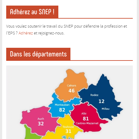
Adhérez au SNEP !
Vous voulez soutenir le travail du SNEP pour défendre la profession et
l’EPS ?
Adhérez
et rejoignez-nous.
Dans les départements