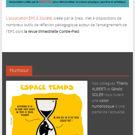
L’association EPS & Société
, créée par le Snep, met à dispositions de
nombreux outils de réflexion pédagogique autour de l’enseignement de
l’EPS dont
la revue trimestrielle Contre-Pied
.
Humour
Nos collègues
Thierry
ALBERTI
et
Gérald
SOLER
nous livrent
une
vision
humoristique
d’une
partie de l’actualité.