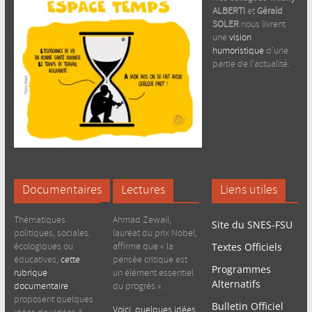
ALBERTI
et
Gérald
SOLER
nous livrent
une
vision
humoristique
d’une
partie de l’actualité.
Documentaires
Lectures
Liens utiles
Thématiques
Ahmad Zewail,
Site du SNES-FSU
politiques, sociales,
lauréat du prix Nobel,
écologiques ou
affirme que « la
Textes Officiels
éducatives,
cette
pensée critique est
Programmes
rubrique
un élément essentiel
Alternatifs
documentaire
du progrès ».
proposent quelques
Bulletin Officiel
Voici quelques idées