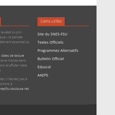
Liens utiles
lauréat du prix
Site du SNES-FSU
 que « la pensée
 élément essentiel du
Textes Officiels
Programmes Alternatifs
 idées de lecture
Bulletin Officiel
re le monde dans
ons et affûter notre
Eduscol
e.
AAEPS
nter, n’hésitez pas à
sitions à
epfsu-toulouse.net