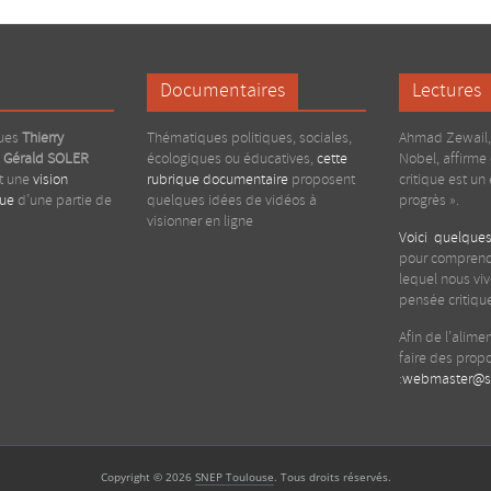
Documentaires
Lectures
gues
Thierry
Thématiques politiques, sociales,
Ahmad Zewail, 
t
Gérald
SOLER
écologiques ou éducatives,
cette
Nobel, affirme
nt une
vision
rubrique documentaire
proposent
critique est un
que
d’une partie de
quelques idées de vidéos à
progrès ».
visionner en ligne
Voici quelques
pour comprend
lequel nous viv
pensée critiqu
Afin de l’alime
faire des propo
:
webmaster@sn
Copyright © 2026
SNEP Toulouse
. Tous droits réservés.