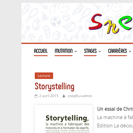
Passer
au
contenu
ACCUEIL
MUTATION
STAGES
CARRIÈRES
Lecture
Storystelling
2 avril 2015
snepfsu-admin
Un essai de Chr
La machine à fab
Édition La déco