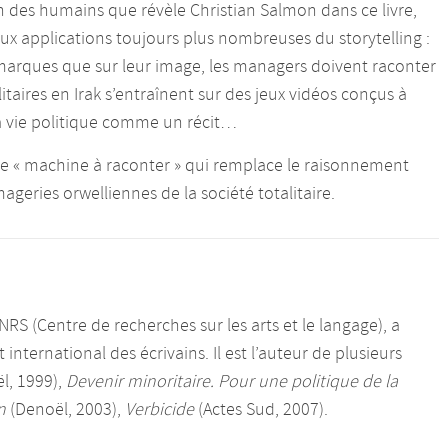
on des humains que révèle Christian Salmon dans ce livre,
 applications toujours plus nombreuses du storytelling :
s marques que sur leur image, les managers doivent raconter
litaires en Irak s’entraînent sur des jeux vidéos conçus à
la vie politique comme un récit…
une « machine à raconter » qui remplace le raisonnement
mageries orwelliennes de la société totalitaire.
NRS (Centre de recherches sur les arts et le langage), a
nternational des écrivains. Il est l’auteur de plusieurs
l, 1999),
Devenir minoritaire. Pour une politique de la
n
(Denoël, 2003),
Verbicide
(Actes Sud, 2007).