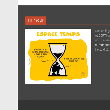
Humour
Nos collè
ALBERTI
e
nous livre
humoristi
l’actualité.