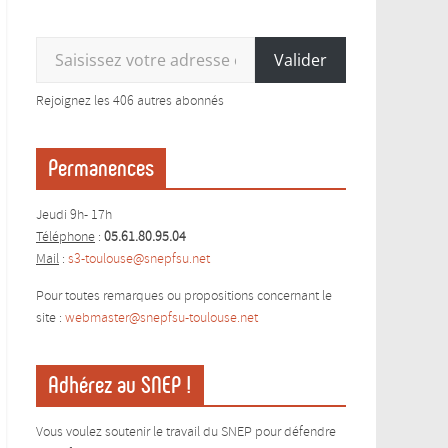
Saisissez votre adresse e-mail…
Valider
Rejoignez les 406 autres abonnés
Permanences
Jeudi 9h- 17h
Téléphone
:
05.61.80.95.04
Mail
:
s3-toulouse@snepfsu.net
Pour toutes remarques ou propositions concernant le
site :
webmaster@snepfsu-toulouse.ne
t
Adhérez au SNEP !
Vous voulez soutenir le travail du SNEP pour défendre