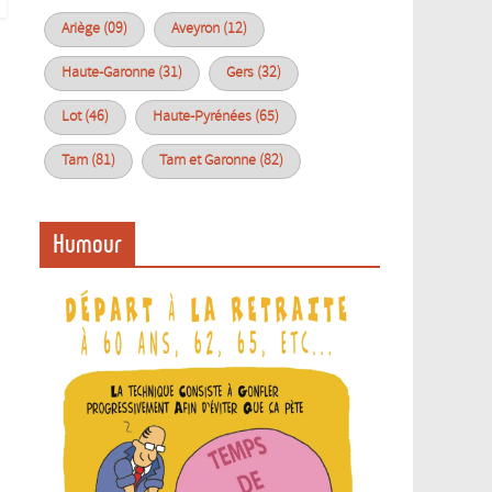
Ariège (09)
Aveyron (12)
Haute-Garonne (31)
Gers (32)
Lot (46)
Haute-Pyrénées (65)
Tarn (81)
Tarn et Garonne (82)
Humour