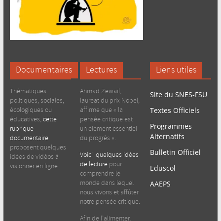
Documentaires
Lectures
Liens utiles
Thématiques
Ahmad Zewail,
Site du SNES-FSU
politiques, sociales,
lauréat du prix Nobel,
écologiques ou
affirme que « la
Textes Officiels
éducatives,
cette
pensée critique est
Programmes
rubrique
un élément essentiel
Alternatifs
documentaire
du progrès ».
proposent quelques
Bulletin Officiel
Voici quelques idées
idées de vidéos à
de lecture
pour
visionner en ligne
Eduscol
comprendre le
monde dans lequel
AAEPS
nous vivons et affûter
notre pensée critique.
Afin de l’alimenter,