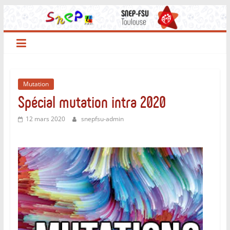
Passer
au
contenu
Mutation
Spécial mutation intra 2020
12 mars 2020
snepfsu-admin