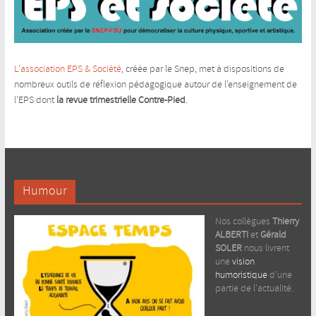
L’association EPS & Société
, créée par le Snep, met à dispositions de
nombreux outils de réflexion pédagogique autour de l’enseignement de
l’EPS dont
la revue trimestrielle Contre-Pied
.
Humour
Nos collègues
Thierry
ALBERTI
et
Gérald
SOLER
nous livrent
une
vision
humoristique
d’une
partie de l’actualité.