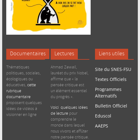
Documentaires
Lectures
Liens utiles
Thématiques
Ahmad Zewail,
Site du SNES-FSU
politiques, sociales,
lauréat du prix Nobel,
écologiques ou
affirme que « la
Textes Officiels
éducatives,
cette
pensée critique est
Programmes
rubrique
un élément essentiel
Alternatifs
documentaire
du progrès ».
proposent quelques
Bulletin Officiel
Voici quelques idées
idées de vidéos à
de lecture
pour
visionner en ligne
Eduscol
comprendre le
monde dans lequel
AAEPS
nous vivons et affûter
notre pensée critique.