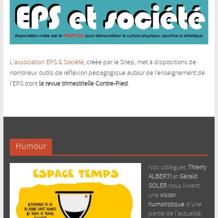
L’association EPS & Société
, créée par le Snep, met à dispositions de
nombreux outils de réflexion pédagogique autour de l’enseignement de
l’EPS dont
la revue trimestrielle Contre-Pied
.
Humour
Nos collègues
Thierry
ALBERTI
et
Gérald
SOLER
nous livrent
une
vision
humoristique
d’une
partie de l’actualité.