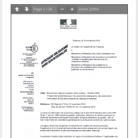
Page
1
/
16
Zoom
100%