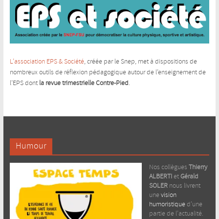
L’association EPS & Société
, créée par le Snep, met à dispositions de
nombreux outils de réflexion pédagogique autour de l’enseignement de
l’EPS dont
la revue trimestrielle Contre-Pied
.
Humour
Nos collègues
Thierry
ALBERTI
et
Gérald
SOLER
nous livrent
une
vision
humoristique
d’une
partie de l’actualité.