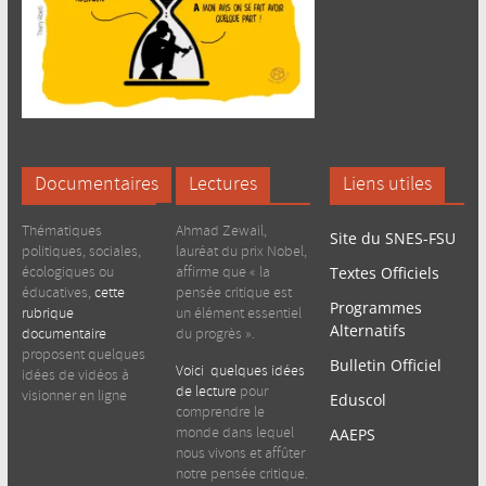
Documentaires
Lectures
Liens utiles
Thématiques
Ahmad Zewail,
Site du SNES-FSU
politiques, sociales,
lauréat du prix Nobel,
écologiques ou
affirme que « la
Textes Officiels
éducatives,
cette
pensée critique est
Programmes
rubrique
un élément essentiel
Alternatifs
documentaire
du progrès ».
proposent quelques
Bulletin Officiel
Voici quelques idées
idées de vidéos à
de lecture
pour
visionner en ligne
Eduscol
comprendre le
monde dans lequel
AAEPS
nous vivons et affûter
notre pensée critique.