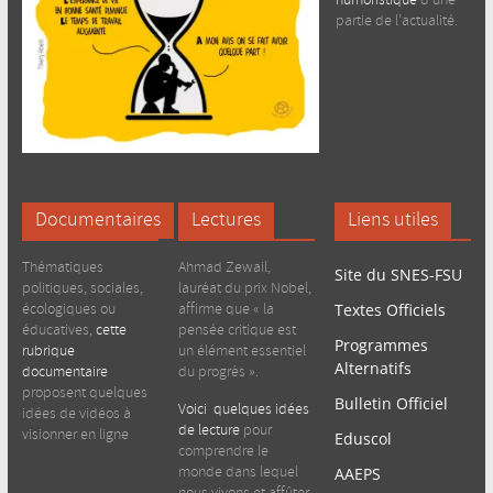
humoristique
d’une
partie de l’actualité.
Documentaires
Lectures
Liens utiles
Thématiques
Ahmad Zewail,
Site du SNES-FSU
politiques, sociales,
lauréat du prix Nobel,
écologiques ou
affirme que « la
Textes Officiels
éducatives,
cette
pensée critique est
Programmes
rubrique
un élément essentiel
Alternatifs
documentaire
du progrès ».
proposent quelques
Bulletin Officiel
Voici quelques idées
idées de vidéos à
de lecture
pour
visionner en ligne
Eduscol
comprendre le
monde dans lequel
AAEPS