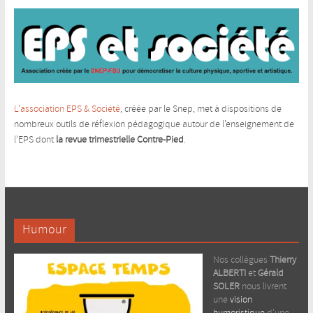
L’association EPS & Société
, créée par le Snep, met à dispositions de
nombreux outils de réflexion pédagogique autour de l’enseignement de
l’EPS dont
la revue trimestrielle Contre-Pied
.
Humour
Nos collègues
Thierry
ALBERTI
et
Gérald
SOLER
nous livrent
une
vision