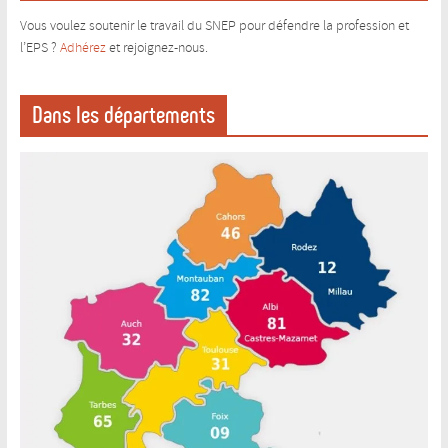
Vous voulez soutenir le travail du SNEP pour défendre la profession et
l’EPS ?
Adhérez
et rejoignez-nous.
Dans les départements