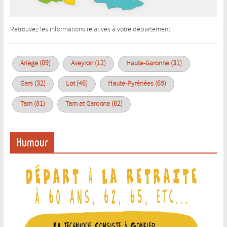
Retrouvez les informations relatives à votre département
Ariège (09)
Aveyron (12)
Haute-Garonne (31)
Gers (32)
Lot (46)
Haute-Pyrénées (65)
Tarn (81)
Tarn et Garonne (82)
Humour