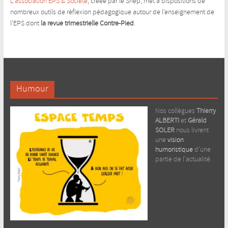
L’association EPS & Société
, créée par le Snep, met à dispositions de
nombreux outils de réflexion pédagogique autour de l’enseignement de
l’EPS dont
la revue trimestrielle Contre-Pied
.
Humour
Nos collègues
Thierry
ALBERTI
et
Gérald
SOLER
nous livrent
une
vision
humoristique
d’une
partie de l’actualité.