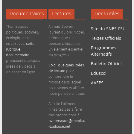
Documentaires
Lectures
Liens utiles
Thématiques
Ahmad Zewail,
Site du SNES-FSU
politiques, sociales,
lauréat du prix Nobel,
écologiques ou
affirme que « la
Textes Officiels
éducatives,
cette
pensée critique est
Programmes
rubrique
un élément essentiel
Alternatifs
documentaire
du progrès ».
proposent quelques
Bulletin Officiel
Voici quelques idées
idées de vidéos à
de lecture
pour
visionner en ligne
Eduscol
comprendre le
monde dans lequel
AAEPS
nous vivons et affûter
notre pensée critique.
Afin de l’alimenter,
n’hésitez pas à faire
des propositions à
:
webmaster@snepfsu
-toulouse.net