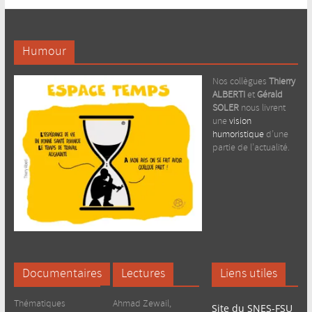
Humour
Nos collègues
Thierry
ALBERTI
et
Gérald
SOLER
nous livrent
une
vision
humoristique
d’une
partie de l’actualité.
Documentaires
Lectures
Liens utiles
Thématiques
Ahmad Zewail,
Site du SNES-FSU