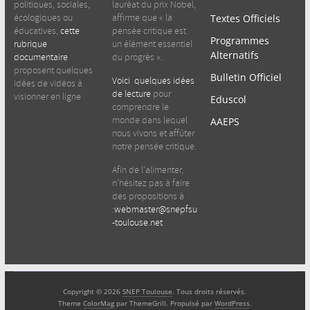
politiques, sociales,
lauréat du prix Nobel,
écologiques ou
affirme que « la
Textes Officiels
éducatives,
cette
pensée critique est
Programmes
rubrique
un élément essentiel
Alternatifs
documentaire
du progrès ».
proposent quelques
Bulletin Officiel
Voici quelques idées
idées de vidéos à
de lecture
pour
visionner en ligne
Eduscol
comprendre le
monde dans lequel
AAEPS
nous vivons et affûter
notre pensée critique.
Afin de l’alimenter,
n’hésitez pas à faire
des propositions à
:
webmaster@snepfsu
-toulouse.net
Copyright © 2026
SNEP Toulouse
. Tous droits réservés.
Theme
ColorMag
par ThemeGrill. Propulsé par
WordPress
.